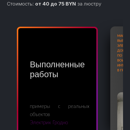
Стоимость:
от
40
до
75
BYN
за люстру
МАСТ
ВЫПОЛ
ЭЛЕКТ
ДОБАВ
ПО АД
ВОИНО
Выполненные
ИНТЕР
В ГРОД
работы
примеры с реальных
объектов
Электрик Гродно