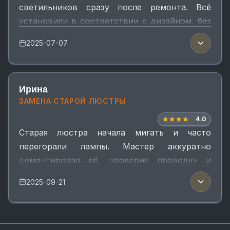
светильников сразу после ремонта. Всё
установили в соответствии с дизайном, без
пыли и лишних отверстий. Каждую
2025-07-07
проверили, всё работает как надо.
Ирина
ЗАМЕНА СТАРОЙ ЛЮСТРЫ
★
★
★
★
★
4.0
Старая люстра начала мигать и часто
перегорали лампы. Мастер аккуратно
демонтировал её, проверил проводку и
подключил новую. Теперь светит ярко и без
2025-09-21
мерцания.