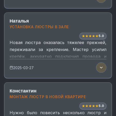
пожелания. Еще пульт к люстре настроил,
чтобы удобно было управлть. Я очень
довольно и люстрой и мастером-
Наталья
рекомендую
УСТАНОВКА ЛЮСТРЫ В ЗАЛЕ
★
★
★
★
★
5.0
Новая люстра оказалась тяжелее прежней,
переживали за крепление. Мастер усилил
крепёж, аккуратно подключил провода и
проверил работу по двум клавишам. Свет
2025-03-27
распределяется ровно, выглядит отлично.
Константин
МОНТАЖ ЛЮСТР В НОВОЙ КВАРТИРЕ
★
★
★
★
★
5.0
Нужно было повесить несколько люстр и