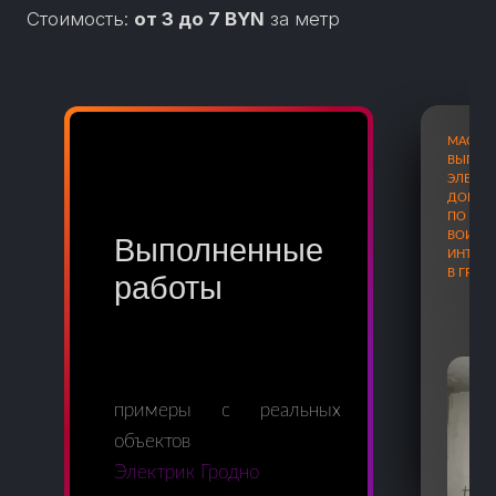
Стоимость:
от
3
до
7
BYN
за метр
МАСТ
ВЫПОЛ
ЭЛЕКТ
ДОБАВ
ПО АД
ВОИНО
Выполненные
ИНТЕР
В ГРОД
работы
примеры с реальных
объектов
Электрик Гродно