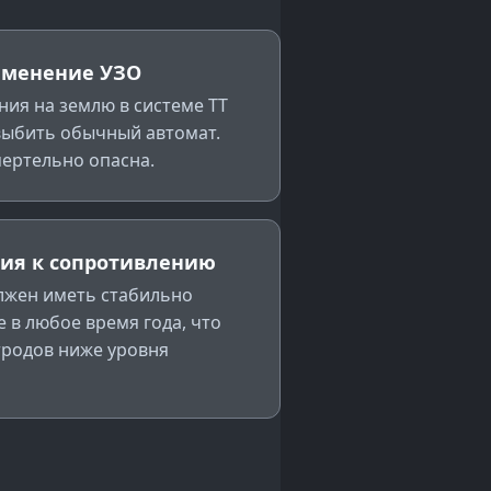
именение УЗО
ния на землю в системе TT
выбить обычный автомат.
мертельно опасна.
ния к сопротивлению
лжен иметь стабильно
 в любое время года, что
тродов ниже уровня