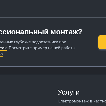
ссиональный монтаж?
венные глубокие подрозетники при
еток
. Посмотрите пример нашей работы
ва
.
Услуги
Электромонтаж в частн