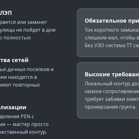
 ЛЭП
Обязательное пр
рвется или замкнет
 улицы не пойдет в дом
Ток короткого замыка
но полностью
слишком мал, чтобы 
Без УЗО система TT с
тва сетей
ых дачных поселков и
Высокие требова
ии находятся в
Локальный контур до
имеют повторных
низкое сопротивление
требует забивки элек
ализации
промерзания грунта.
деления PEN с
и — мастер просто
чественный контур.